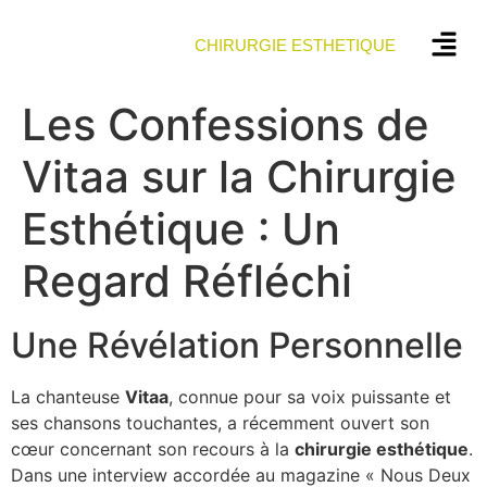
CHIRURGIE ESTHETIQUE
Les Confessions de
Vitaa sur la Chirurgie
Esthétique : Un
Regard Réfléchi
Une Révélation Personnelle
La chanteuse
V
i
t
a
a
, connue pour sa voix puissante et
ses chansons touchantes, a récemment ouvert son
cœur concernant son recours à la
c
h
i
r
u
r
g
i
e
e
s
t
h
é
t
i
q
u
e
.
Dans une interview accordée au magazine « Nous Deux