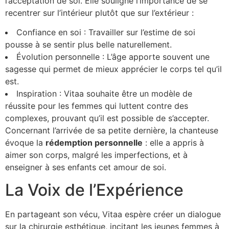
l’acceptation de soi. Elle souligne l’importance de se
recentrer sur l’intérieur plutôt que sur l’extérieur :
Confiance en soi : Travailler sur l’estime de soi
pousse à se sentir plus belle naturellement.
Évolution personnelle : L’âge apporte souvent une
sagesse qui permet de mieux apprécier le corps tel qu’il
est.
Inspiration : Vitaa souhaite être un modèle de
réussite pour les femmes qui luttent contre des
complexes, prouvant qu’il est possible de s’accepter.
Concernant l’arrivée de sa petite dernière, la chanteuse
évoque la
r
é
d
e
m
p
t
i
o
n
p
e
r
s
o
n
n
e
l
l
e
: elle a appris à
aimer son corps, malgré les imperfections, et à
enseigner à ses enfants cet amour de soi.
La Voix de l’Expérience
En partageant son vécu, Vitaa espère créer un dialogue
sur la chirurgie esthétique, incitant les jeunes femmes à