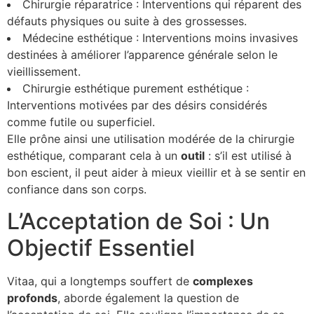
Chirurgie réparatrice : Interventions qui réparent des
défauts physiques ou suite à des grossesses.
Médecine esthétique : Interventions moins invasives
destinées à améliorer l’apparence générale selon le
vieillissement.
Chirurgie esthétique purement esthétique :
Interventions motivées par des désirs considérés
comme futile ou superficiel.
Elle prône ainsi une utilisation modérée de la chirurgie
esthétique, comparant cela à un
o
u
t
i
l
: s’il est utilisé à
bon escient, il peut aider à mieux vieillir et à se sentir en
confiance dans son corps.
L’Acceptation de Soi : Un
Objectif Essentiel
Vitaa, qui a longtemps souffert de
c
o
m
p
l
e
x
e
s
p
r
o
f
o
n
d
s
, aborde également la question de