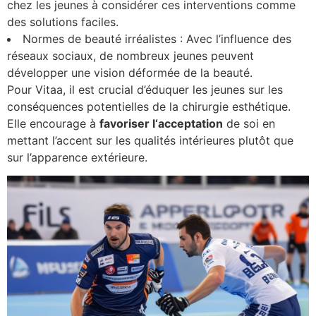
chez les jeunes à considérer ces interventions comme
des solutions faciles.
Normes de beauté irréalistes : Avec l’influence des
réseaux sociaux, de nombreux jeunes peuvent
développer une vision déformée de la beauté.
Pour Vitaa, il est crucial d’éduquer les jeunes sur les
conséquences potentielles de la chirurgie esthétique.
Elle encourage à
f
a
v
o
r
i
s
e
r
l
‘
a
c
c
e
p
t
a
t
i
o
n
de soi en
mettant l’accent sur les qualités intérieures plutôt que
sur l’apparence extérieure.