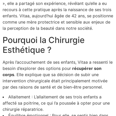
», elle a partagé son expérience, révélant qu’elle a eu
recours à cette pratique après la naissance de ses trois
enfants. Vitaa, aujourd’hui âgée de 42 ans, se positionne
comme une mère protectrice et sensible aux enjeux de
la perception de la beauté dans notre société.
Pourquoi la Chirurgie
Esthétique ?
Après l’accouchement de ses enfants, Vitaa a ressenti le
besoin d’explorer des options pour
r
é
c
u
p
é
r
e
r
s
o
n
c
o
r
p
s
. Elle explique que sa décision de subir une
intervention chirurgicale était principalement motivée
par des raisons de santé et de bien-être personnel.
Allaitement : L’allaitement de ses trois enfants a
affecté sa poitrine, ce qui l’a poussée à opter pour une
chirurgie réparatrice.
Équilibre émotionnel : Pour elle, se sentir bien dans