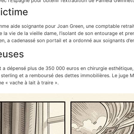
vec l’Espagne pour obtenir l’extradition de Pamela Gwinnett,
victime
mme aide soignante pour Joan Green, une comptable retrai
 la vie de la vieille dame, l’isolant de son entourage et pre
, a cadenassé son portail et a ordonné aux soignants d’emp
euses
 a dépensé plus de 350 000 euros en chirurgie esthétique, 
 sterling et a remboursé des dettes immobilières. Le juge
 « vache à lait à traire ».