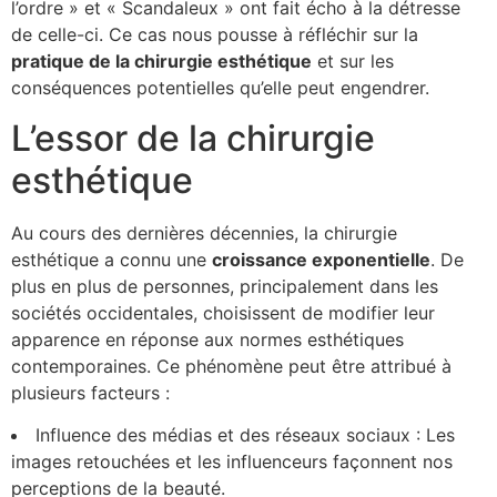
l’ordre » et « Scandaleux » ont fait écho à la détresse
de celle-ci. Ce cas nous pousse à réfléchir sur la
p
r
a
t
i
q
u
e
d
e
l
a
c
h
i
r
u
r
g
i
e
e
s
t
h
é
t
i
q
u
e
et sur les
conséquences potentielles qu’elle peut engendrer.
L’essor de la chirurgie
esthétique
Au cours des dernières décennies, la chirurgie
esthétique a connu une
c
r
o
i
s
s
a
n
c
e
e
x
p
o
n
e
n
t
i
e
l
l
e
. De
plus en plus de personnes, principalement dans les
sociétés occidentales, choisissent de modifier leur
apparence en réponse aux normes esthétiques
contemporaines. Ce phénomène peut être attribué à
plusieurs facteurs :
Influence des médias et des réseaux sociaux : Les
images retouchées et les influenceurs façonnent nos
perceptions de la beauté.