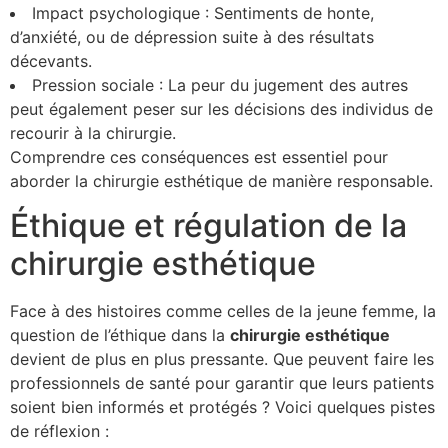
Impact psychologique : Sentiments de honte,
d’anxiété, ou de dépression suite à des résultats
décevants.
Pression sociale : La peur du jugement des autres
peut également peser sur les décisions des individus de
recourir à la chirurgie.
Comprendre ces conséquences est essentiel pour
aborder la chirurgie esthétique de manière responsable.
Éthique et régulation de la
chirurgie esthétique
Face à des histoires comme celles de la jeune femme, la
question de l’éthique dans la
c
h
i
r
u
r
g
i
e
e
s
t
h
é
t
i
q
u
e
devient de plus en plus pressante. Que peuvent faire les
professionnels de santé pour garantir que leurs patients
soient bien informés et protégés ? Voici quelques pistes
de réflexion :