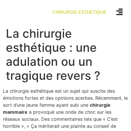
CHIRURGIE ESTHETIQUE
La chirurgie
esthétique : une
adulation ou un
tragique revers ?
La chirurgie esthétique est un sujet qui suscite des
émotions fortes et des opinions acerbes. Récemment, le
sort d’une jeune femme ayant subi une
c
h
i
r
u
r
g
i
e
m
a
m
m
a
i
r
e
a provoqué une onde de choc sur les
réseaux sociaux. Des commentaires tels que « C’est
horrible », « Ça mériterait une plainte au conseil de