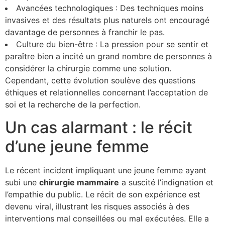
Avancées technologiques : Des techniques moins
invasives et des résultats plus naturels ont encouragé
davantage de personnes à franchir le pas.
Culture du bien-être : La pression pour se sentir et
paraître bien a incité un grand nombre de personnes à
considérer la chirurgie comme une solution.
Cependant, cette évolution soulève des questions
éthiques et relationnelles concernant l’acceptation de
soi et la recherche de la perfection.
Un cas alarmant : le récit
d’une jeune femme
Le récent incident impliquant une jeune femme ayant
subi une
c
h
i
r
u
r
g
i
e
m
a
m
m
a
i
r
e
a suscité l’indignation et
l’empathie du public. Le récit de son expérience est
devenu viral, illustrant les risques associés à des
interventions mal conseillées ou mal exécutées. Elle a