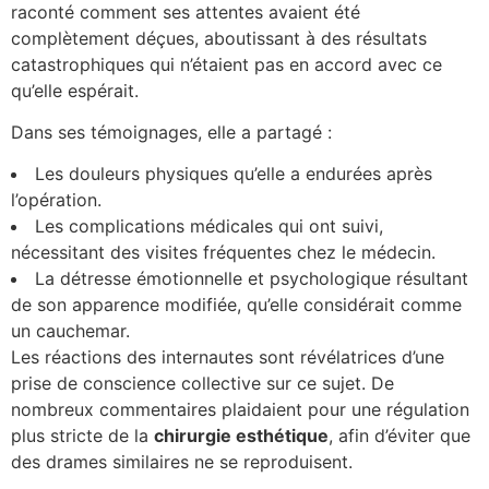
raconté comment ses attentes avaient été
complètement déçues, aboutissant à des résultats
catastrophiques qui n’étaient pas en accord avec ce
qu’elle espérait.
Dans ses témoignages, elle a partagé :
Les douleurs physiques qu’elle a endurées après
l’opération.
Les complications médicales qui ont suivi,
nécessitant des visites fréquentes chez le médecin.
La détresse émotionnelle et psychologique résultant
de son apparence modifiée, qu’elle considérait comme
un cauchemar.
Les réactions des internautes sont révélatrices d’une
prise de conscience collective sur ce sujet. De
nombreux commentaires plaidaient pour une régulation
plus stricte de la
c
h
i
r
u
r
g
i
e
e
s
t
h
é
t
i
q
u
e
, afin d’éviter que
des drames similaires ne se reproduisent.