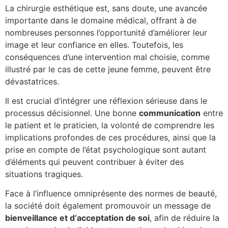
La chirurgie esthétique est, sans doute, une avancée
importante dans le domaine médical, offrant à de
nombreuses personnes l’opportunité d’améliorer leur
image et leur confiance en elles. Toutefois, les
conséquences d’une intervention mal choisie, comme
illustré par le cas de cette jeune femme, peuvent être
dévastatrices.
Il est crucial d’intégrer une réflexion sérieuse dans le
processus décisionnel. Une bonne
c
o
m
m
u
n
i
c
a
t
i
o
n
entre
le patient et le praticien, la volonté de comprendre les
implications profondes de ces procédures, ainsi que la
prise en compte de l’état psychologique sont autant
d’éléments qui peuvent contribuer à éviter des
situations tragiques.
Face à l’influence omniprésente des normes de beauté,
la société doit également promouvoir un message de
b
i
e
n
v
e
i
l
l
a
n
c
e
e
t
d
‘
a
c
c
e
p
t
a
t
i
o
n
d
e
s
o
i
, afin de réduire la