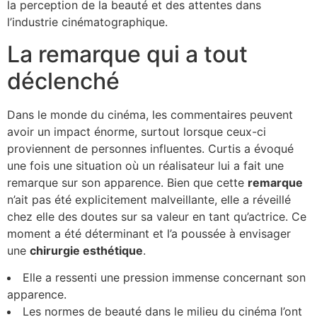
la perception de la beauté et des attentes dans
l’industrie cinématographique.
La remarque qui a tout
déclenché
Dans le monde du cinéma, les commentaires peuvent
avoir un impact énorme, surtout lorsque ceux-ci
proviennent de personnes influentes. Curtis a évoqué
une fois une situation où un réalisateur lui a fait une
remarque sur son apparence. Bien que cette
r
e
m
a
r
q
u
e
n’ait pas été explicitement malveillante, elle a réveillé
chez elle des doutes sur sa valeur en tant qu’actrice. Ce
moment a été déterminant et l’a poussée à envisager
une
c
h
i
r
u
r
g
i
e
e
s
t
h
é
t
i
q
u
e
.
Elle a ressenti une pression immense concernant son
apparence.
Les normes de beauté dans le milieu du cinéma l’ont