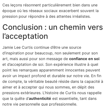
Ces leçons résonnent particulièrement bien dans une
époque où les réseaux sociaux exacerbent souvent la
pression pour répondre à des attentes irréalistes.
Conclusion : un chemin vers
l’acceptation
Jamie Lee Curtis continue d’être une source
d’inspiration pour beaucoup, non seulement pour son
art, mais aussi pour son message de
c
o
n
f
i
a
n
c
e
e
n
s
o
i
et d’acceptation de soi. Son expérience illustre à quel
point les remarques apparemment innocentes peuvent
avoir un impact profond et durable sur notre vie. En fin
de compte, la véritable beauté réside dans la capacité à
aimer et à accepter qui nous sommes, en dépit des
pressions extérieures. L’histoire de Curtis nous rappelle
que la quête d’
a
u
t
h
e
n
t
i
c
i
t
é
est essentielle, tant dans
notre vie personnelle que professionnelle.