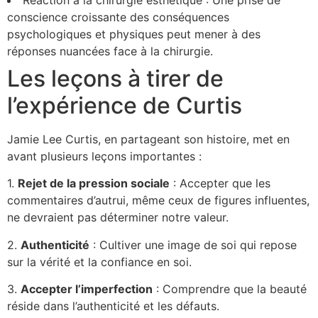
conscience croissante des conséquences
psychologiques et physiques peut mener à des
réponses nuancées face à la chirurgie.
Les leçons à tirer de
l’expérience de Curtis
Jamie Lee Curtis, en partageant son histoire, met en
avant plusieurs leçons importantes :
1.
R
e
j
e
t
d
e
l
a
p
r
e
s
s
i
o
n
s
o
c
i
a
l
e
: Accepter que les
commentaires d’autrui, même ceux de figures influentes,
ne devraient pas déterminer notre valeur.
2.
A
u
t
h
e
n
t
i
c
i
t
é
: Cultiver une image de soi qui repose
sur la vérité et la confiance en soi.
3.
A
c
c
e
p
t
e
r
l
’
i
m
p
e
r
f
e
c
t
i
o
n
: Comprendre que la beauté
réside dans l’authenticité et les défauts.