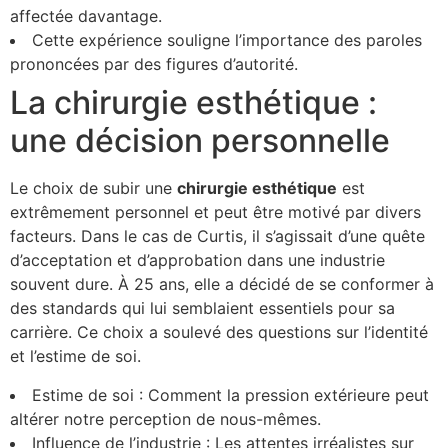
affectée davantage.
Cette expérience souligne l’importance des paroles
prononcées par des figures d’autorité.
La chirurgie esthétique :
une décision personnelle
Le choix de subir une
c
h
i
r
u
r
g
i
e
e
s
t
h
é
t
i
q
u
e
est
extrêmement personnel et peut être motivé par divers
facteurs. Dans le cas de Curtis, il s’agissait d’une quête
d’acceptation et d’approbation dans une industrie
souvent dure. À 25 ans, elle a décidé de se conformer à
des standards qui lui semblaient essentiels pour sa
carrière. Ce choix a soulevé des questions sur l’identité
et l’estime de soi.
Estime de soi : Comment la pression extérieure peut
altérer notre perception de nous-mêmes.
Influence de l’industrie : Les attentes irréalistes sur