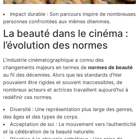
Impact durable : Son parcours inspire de nombreuses
personnes confrontées aux mêmes dilemmes.
La beauté dans le cinéma :
l’évolution des normes
L’industrie cinématographique a connu des
changements majeurs en termes de
n
o
r
m
e
s
d
e
b
e
a
u
t
é
au fil des décennies. Alors que les standards d’hier
pouvaient être rigides et souvent inaccessibles, de
nombreux acteurs et actrices travaillent aujourd’hui à
redéfinir ces normes.
Diversité : Une représentation plus large des genres,
des âges et des types de corps.
Acceptation de soi : Le mouvement vers l’authenticité
et la célébration de la beauté naturelle.
Réaction à la chirurgie esthétique : Une prise de