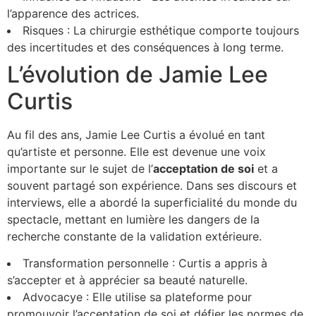
l’apparence des actrices.
Risques : La chirurgie esthétique comporte toujours
des incertitudes et des conséquences à long terme.
L’évolution de Jamie Lee
Curtis
Au fil des ans, Jamie Lee Curtis a évolué en tant
qu’artiste et personne. Elle est devenue une voix
importante sur le sujet de l’
a
c
c
e
p
t
a
t
i
o
n
d
e
s
o
i
et a
souvent partagé son expérience. Dans ses discours et
interviews, elle a abordé la superficialité du monde du
spectacle, mettant en lumière les dangers de la
recherche constante de la validation extérieure.
Transformation personnelle : Curtis a appris à
s’accepter et à apprécier sa beauté naturelle.
Advocacye : Elle utilise sa plateforme pour
promouvoir l’acceptation de soi et défier les normes de