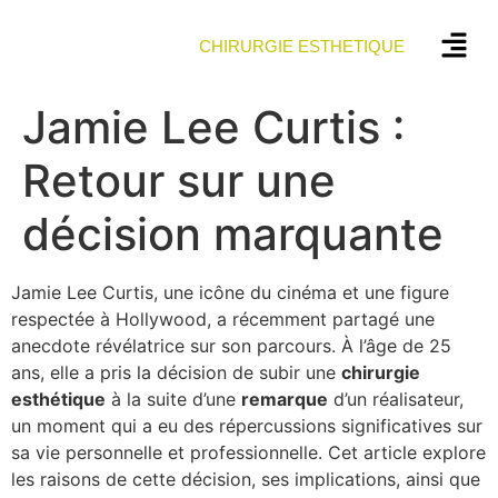
CHIRURGIE ESTHETIQUE
Jamie Lee Curtis :
Retour sur une
décision marquante
Jamie Lee Curtis, une icône du cinéma et une figure
respectée à Hollywood, a récemment partagé une
anecdote révélatrice sur son parcours. À l’âge de 25
ans, elle a pris la décision de subir une
c
h
i
r
u
r
g
i
e
e
s
t
h
é
t
i
q
u
e
à la suite d’une
r
e
m
a
r
q
u
e
d’un réalisateur,
un moment qui a eu des répercussions significatives sur
sa vie personnelle et professionnelle. Cet article explore
les raisons de cette décision, ses implications, ainsi que