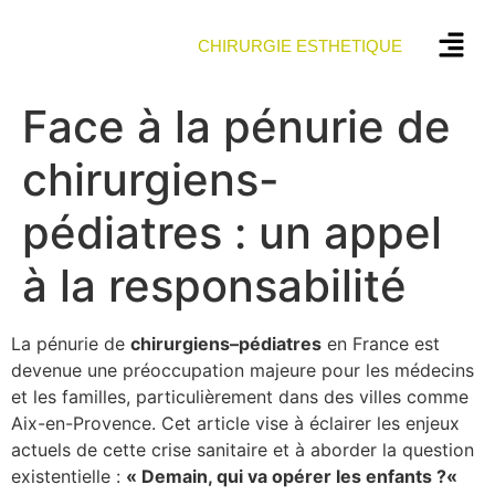
CHIRURGIE ESTHETIQUE
Face à la pénurie de
chirurgiens-
pédiatres : un appel
à la responsabilité
La pénurie de
c
h
i
r
u
r
g
i
e
n
s
–
p
é
d
i
a
t
r
e
s
en France est
devenue une préoccupation majeure pour les médecins
et les familles, particulièrement dans des villes comme
Aix-en-Provence. Cet article vise à éclairer les enjeux
actuels de cette crise sanitaire et à aborder la question
existentielle :
«
D
e
m
a
i
n
,
q
u
i
v
a
o
p
é
r
e
r
l
e
s
e
n
f
a
n
t
s
?
«