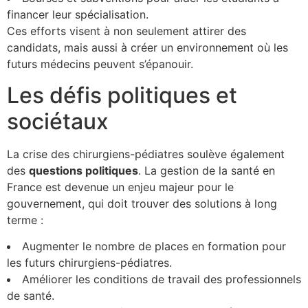
financer leur spécialisation.
Ces efforts visent à non seulement attirer des
candidats, mais aussi à créer un environnement où les
futurs médecins peuvent s’épanouir.
Les défis politiques et
sociétaux
La crise des chirurgiens-pédiatres soulève également
des
q
u
e
s
t
i
o
n
s
p
o
l
i
t
i
q
u
e
s
. La gestion de la santé en
France est devenue un enjeu majeur pour le
gouvernement, qui doit trouver des solutions à long
terme :
Augmenter le nombre de places en formation pour
les futurs chirurgiens-pédiatres.
Améliorer les conditions de travail des professionnels
de santé.