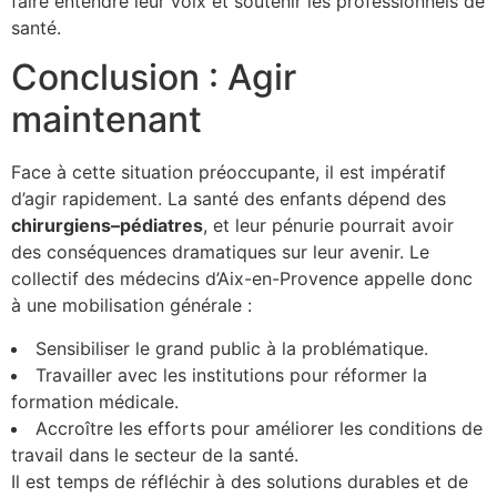
faire entendre leur voix et soutenir les professionnels de
santé.
Conclusion : Agir
maintenant
Face à cette situation préoccupante, il est impératif
d’agir rapidement. La santé des enfants dépend des
c
h
i
r
u
r
g
i
e
n
s
–
p
é
d
i
a
t
r
e
s
, et leur pénurie pourrait avoir
des conséquences dramatiques sur leur avenir. Le
collectif des médecins d’Aix-en-Provence appelle donc
à une mobilisation générale :
Sensibiliser le grand public à la problématique.
Travailler avec les institutions pour réformer la
formation médicale.
Accroître les efforts pour améliorer les conditions de
travail dans le secteur de la santé.
Il est temps de réfléchir à des solutions durables et de