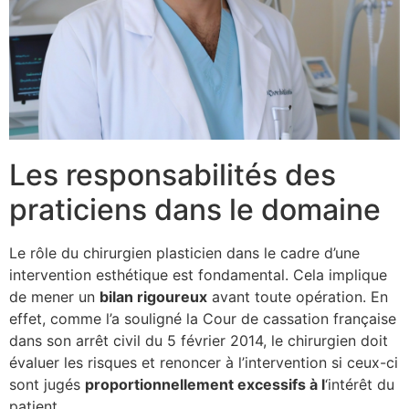
Les responsabilités des
praticiens dans le domaine
Le rôle du chirurgien plasticien dans le cadre d’une
intervention esthétique est fondamental. Cela implique
de mener un
b
i
l
a
n
r
i
g
o
u
r
e
u
x
avant toute opération. En
effet, comme l’a souligné la Cour de cassation française
dans son arrêt civil du 5 février 2014, le chirurgien doit
évaluer les risques et renoncer à l’intervention si ceux-ci
sont jugés
p
r
o
p
o
r
t
i
o
n
n
e
l
l
e
m
e
n
t
e
x
c
e
s
s
i
f
s
à
l
‘intérêt du
patient.