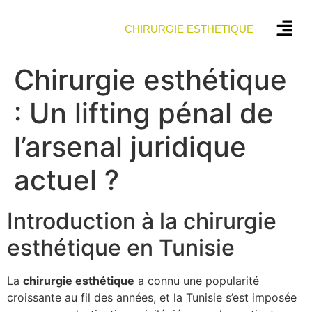
CHIRURGIE ESTHETIQUE
Chirurgie esthétique
: Un lifting pénal de
l’arsenal juridique
actuel ?
Introduction à la chirurgie
esthétique en Tunisie
La
c
h
i
r
u
r
g
i
e
e
s
t
h
é
t
i
q
u
e
a connu une popularité
croissante au fil des années, et la Tunisie s’est imposée