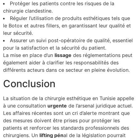
Protéger les patients contre les risques de la
chirurgie clandestine.
Réguler l’utilisation de produits esthétiques tels que
le Botox et autres fillers, en garantissant leur qualité et
leur sécurité.
Assurer un suivi post-opératoire de qualité, essentiel
pour la satisfaction et la sécurité du patient.
La mise en place d’un
l
i
s
s
a
g
e
des réglementations peut
également aider à clarifier les responsabilités des
différents acteurs dans ce secteur en pleine évolution.
Conclusion
La situation de la chirurgie esthétique en Tunisie appelle
à une consultation
u
r
g
e
n
t
e
de l’arsenal juridique actuel.
Les affaires récentes sont un cri d’alerte montrant que
des mesures doivent être prises pour protéger les
patients et renforcer les standards professionnels des
chirurgiens. Un
l
i
f
t
i
n
g
p
é
n
al de la législation pourrait