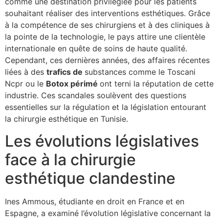
comme une destination privilégiée pour les patients
souhaitant réaliser des interventions esthétiques. Grâce
à la compétence de ses chirurgiens et à des cliniques à
la pointe de la technologie, le pays attire une clientèle
internationale en quête de soins de haute qualité.
Cependant, ces dernières années, des affaires récentes
liées à des
t
r
a
f
i
c
s
d
e
substances comme le Toscani
Ncpr ou le
B
o
t
o
x
p
é
r
i
m
é
ont terni la réputation de cette
industrie. Ces scandales soulèvent des questions
essentielles sur la régulation et la législation entourant
la chirurgie esthétique en Tunisie.
Les évolutions législatives
face à la chirurgie
esthétique clandestine
Ines Ammous, étudiante en droit en France et en
Espagne, a examiné l’évolution législative concernant la