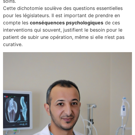
soins.
Cette dichotomie soulève des questions essentielles
pour les législateurs. Il est important de prendre en
compte les
c
o
n
s
é
q
u
e
n
c
e
s
p
s
y
c
h
o
l
o
g
i
q
u
e
s
de ces
interventions qui souvent, justifient le besoin pour le
patient de subir une opération, même si elle n’est pas
curative.