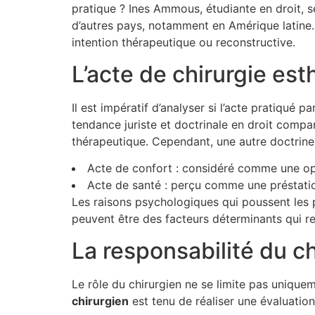
pratique ? Ines Ammous, étudiante en droit, se
d’autres pays, notamment en Amérique latine. 
intention thérapeutique ou reconstructive.
L’acte de chirurgie est
Il est impératif d’analyser si l’acte pratiqué p
tendance juriste et doctrinale en droit compar
thérapeutique. Cependant, une autre doctrine
Acte de confort : considéré comme une op
Acte de santé : perçu comme une préstatio
Les raisons psychologiques qui poussent les p
peuvent être des facteurs déterminants qui ren
La responsabilité du c
Le rôle du chirurgien ne se limite pas uniquem
c
h
i
r
u
r
g
i
e
n
est tenu de réaliser une évaluation 