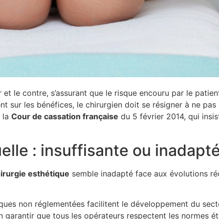
ur et le contre, s’assurant que le risque encouru par le patie
nt sur les bénéfices, le chirurgien doit se résigner à ne pas 
 la
C
o
u
r
d
e
c
a
s
s
a
t
i
o
n
f
r
a
n
ç
a
i
s
e
du 5 février 2014, qui insis
lle : insuffisante ou inadapt
h
i
r
u
r
g
i
e
e
s
t
h
é
t
i
q
u
e
semble inadapté face aux évolutions ré
tiques non réglementées facilitent le développement du sect
 garantir que tous les opérateurs respectent les normes ét