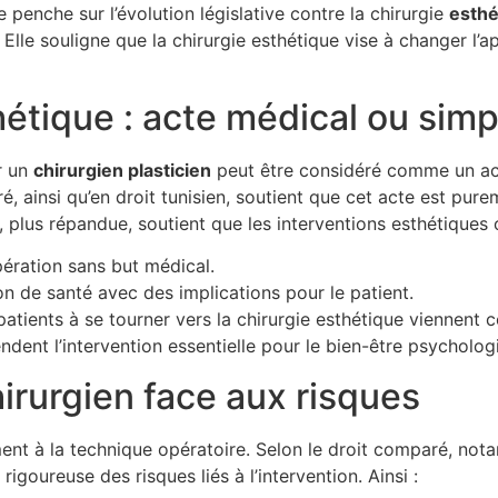
 penche sur l’évolution législative contre la chirurgie
e
s
t
h
Elle souligne que la chirurgie esthétique vise à changer l
hétique : acte médical ou simp
ar un
c
h
i
r
u
r
g
i
e
n
p
l
a
s
t
i
c
i
e
n
peut être considéré comme un ac
é, ainsi qu’en droit tunisien, soutient que cet acte est pur
, plus répandue, soutient que les interventions esthétique
ération sans but médical.
n de santé avec des implications pour le patient.
atients à se tourner vers la chirurgie esthétique viennent 
dent l’intervention essentielle pour le bien-être psychologi
hirurgien face aux risques
ent à la technique opératoire. Selon le droit comparé, nota
rigoureuse des risques liés à l’intervention. Ainsi :