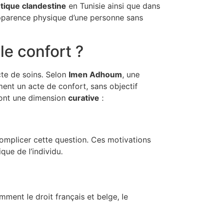
é
t
i
q
u
e
c
l
a
n
d
e
s
t
i
n
e
en Tunisie ainsi que dans
’apparence physique d’une personne sans
le confort ?
te de soins. Selon
I
m
e
n
A
d
h
o
u
m
, une
ement un acte de confort, sans objectif
s ont une dimension
c
u
r
a
t
i
v
e
:
complicer cette question. Ces motivations
que de l’individu.
mment le droit français et belge, le