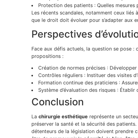
Protection des patients : Quelles mesures
Les récents scandales, notamment ceux liés à 
que le droit doit évoluer pour s’adapter aux e
Perspectives d’évolutio
Face aux défis actuels, la question se pose :
propositions :
Création de normes précises : Développer d
Contrôles réguliers : Instituer des visites d
Formation continue des praticiens : Assurer
Système d’évaluation des risques : Établir 
Conclusion
La
c
h
i
r
u
r
g
i
e
e
s
t
h
é
t
i
q
u
e
représente un secteu
préserver la santé et la sécurité des patients
détenteurs de la législation doivent prendre c