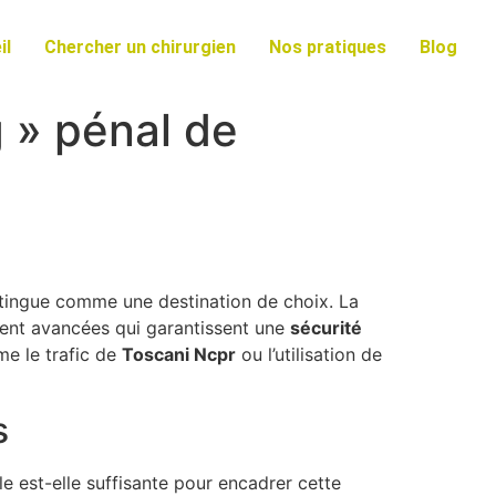
il
Chercher un chirurgien
Nos pratiques
Blog
g » pénal de
tingue comme une destination de choix. La
nt avancées qui garantissent une
s
é
c
u
r
i
t
é
e le trafic de
T
o
s
c
a
n
i
N
c
p
r
ou l’utilisation de
s
e est-elle suffisante pour encadrer cette