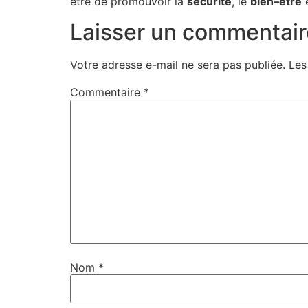
être de promouvoir la
s
é
c
u
r
i
t
é
, le
b
i
e
n
–
ê
t
r
e
e
Laisser un commentair
Votre adresse e-mail ne sera pas publiée.
Les
Commentaire
*
Nom
*