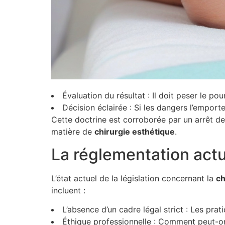
Évaluation du résultat : Il doit peser le po
Décision éclairée : Si les dangers l’emporte
Cette doctrine est corroborée par un arrêt de
matière de
c
h
i
r
u
r
g
i
e
e
s
t
h
é
t
i
q
u
e
.
La réglementation actue
L’état actuel de la législation concernant la
c
incluent :
L’absence d’un cadre légal strict : Les pra
Éthique professionnelle : Comment peut-on