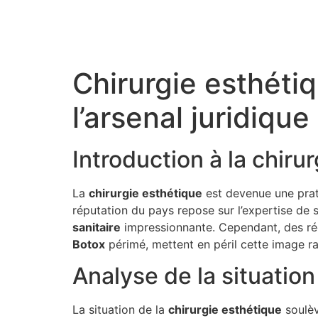
Chirurgie esthétiq
l’arsenal juridique
Introduction à la chiru
La
c
h
i
r
u
r
g
i
e
e
s
t
h
é
t
i
q
u
e
est devenue une prat
réputation du pays repose sur l’expertise de 
s
a
n
i
t
a
i
r
e
impressionnante. Cependant, des ré
B
o
t
o
x
périmé, mettent en péril cette image r
Analyse de la situation 
La situation de la
c
h
i
r
u
r
g
i
e
e
s
t
h
é
t
i
q
u
e
soulèv