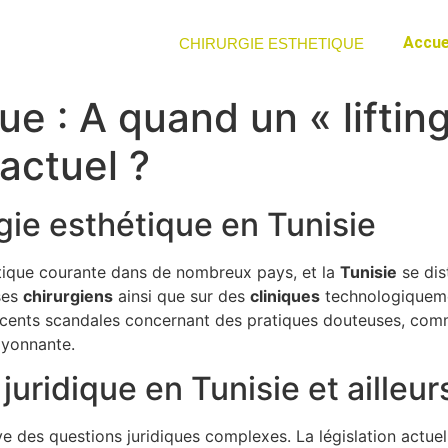
Accue
CHIRURGIE ESTHETIQUE
ue : A quand un « liftin
 actuel ?
rgie esthétique en Tunisie
ique courante dans de nombreux pays, et la
T
u
n
i
s
i
e
se dis
ses
c
h
i
r
u
r
g
i
e
n
s
ainsi que sur des
c
l
i
n
i
q
u
e
s
technologiqueme
cents scandales concernant des pratiques douteuses, comm
ayonnante.
juridique en Tunisie et ailleur
e des questions juridiques complexes. La législation actuell