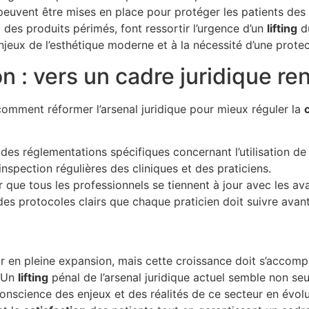
 peuvent être mises en place pour protéger les patients de
des produits périmés, font ressortir l’urgence d’un
l
i
f
t
i
n
g
du
njeux de l’esthétique moderne et à la nécessité d’une prote
n : vers un cadre juridique re
 comment réformer l’arsenal juridique pour mieux réguler la
es réglementations spécifiques concernant l’utilisation de 
’inspection régulières des cliniques et des praticiens.
 que tous les professionnels se tiennent à jour avec les av
des protocoles clairs que chaque praticien doit suivre avant
r en pleine expansion, mais cette croissance doit s’accom
. Un
l
i
f
t
i
n
g
pénal de l’arsenal juridique actuel semble non se
onscience des enjeux et des réalités de ce secteur en évolut