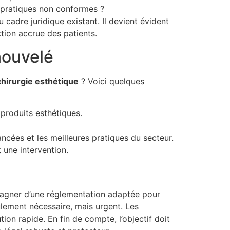
s pratiques non conformes ?
 cadre juridique existant. Il devient évident
ction accrue des patients.
nouvelé
c
h
i
r
u
r
g
i
e
e
s
t
h
é
t
i
q
u
e
? Voici quelques
produits esthétiques.
ancées et les meilleures pratiques du secteur.
 une intervention.
pagner d’une réglementation adaptée pour
ulement nécessaire, mais urgent. Les
ion rapide. En fin de compte, l’objectif doit