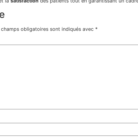
t la
s
a
t
i
s
f
a
c
t
i
o
n
des patients tout en garantissant un cadre
e
 champs obligatoires sont indiqués avec
*