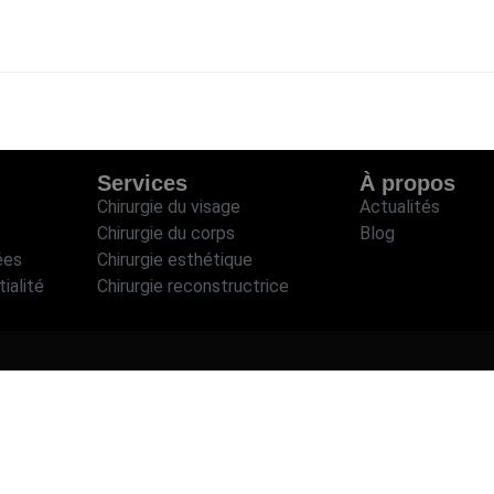
Services
À propos
Chirurgie du visage
Actualités
Chirurgie du corps
Blog
ées
Chirurgie esthétique
ialité
Chirurgie reconstructrice