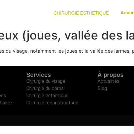
Accue
CHIRURGIE ESTHETIQUE
eux (joues, vallée des l
es du visage, notamment les joues et la vallée des larmes,
Services
À propos
Chirurgie du visage
Actualités
Chirurgie du corps
Blog
ées
Chirurgie esthétique
ialité
Chirurgie reconstructrice