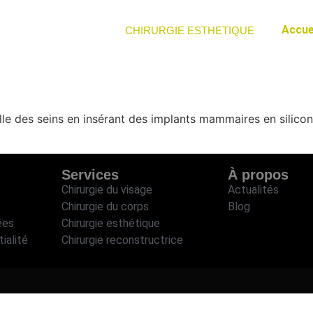
Accue
CHIRURGIE ESTHETIQUE
lle des seins en insérant des implants mammaires en silicone
Services
À propos
Chirurgie du visage
Actualités
Chirurgie du corps
Blog
ées
Chirurgie esthétique
ialité
Chirurgie reconstructrice