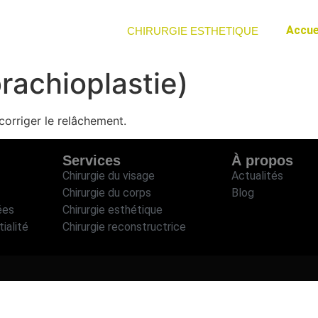
Accue
CHIRURGIE ESTHETIQUE
brachioplastie)
corriger le relâchement.
Services
À propos
Chirurgie du visage
Actualités
Chirurgie du corps
Blog
ées
Chirurgie esthétique
ialité
Chirurgie reconstructrice