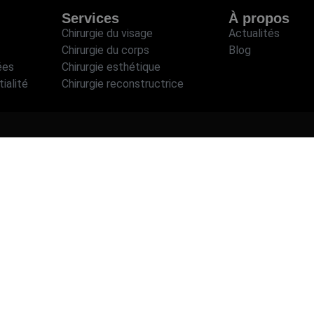
Services
À propos
Chirurgie du visage
Actualités
Chirurgie du corps
Blog
ées
Chirurgie esthétique
ialité
Chirurgie reconstructrice