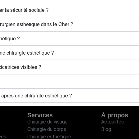
r la sécurité sociale ?
irurgien esthétique dans le Cher ?
thétique ?
ne chirurgie esthétique ?
icatrices visibles ?
?
e après une chirurgie esthétique ?
Services
À propos
Chirurgie du visage
Actualités
Chirurgie du corps
Blog
ées
Chirurgie esthétique