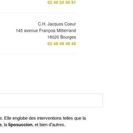
02 48 20 36 91
C.H. Jacques Coeur
145 avenue François Mitterrand
18020 Bourges
02 48 48 48 48
 est une spécialité chirurgicale visant à améliorer l’apparence physique d’une personne. Elle englobe des interventions telles que la 
e
, la 
liposuccion
, et bien d’autres.