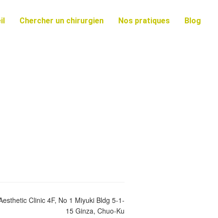
il
Chercher un chirurgien
Nos pratiques
Blog
sthetic Clinic 4F, No 1 Miyuki Bldg 5-1-
15 Ginza, Chuo-Ku